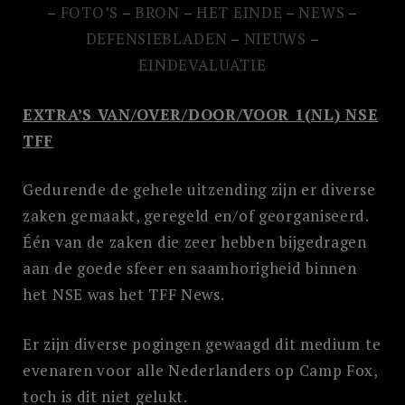
–
FOTO’S
–
BRON
–
HET EINDE
–
NEWS
–
DEFENSIEBLADEN
–
NIEUWS
–
EINDEVALUATIE
EXTRA’S VAN/OVER/DOOR/VOOR 1(NL) NSE
TFF
Zoek
Gedurende de gehele uitzending zijn er diverse
naar:
zaken gemaakt, geregeld en/of georganiseerd.
ZOEKEN
Één van de zaken die zeer hebben bijgedragen
aan de goede sfeer en saamhorigheid binnen
het NSE was het TFF News.
Er zijn diverse pogingen gewaagd dit medium te
evenaren voor alle Nederlanders op Camp Fox,
toch is dit niet gelukt.