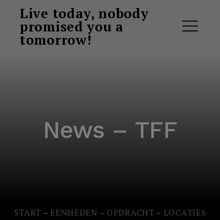
Ga
Live today, nobody
naar
promised you a
de
tomorrow!
ME
inhoud
News – TFF
START
–
EENHEDEN
–
OPDRACHT
–
LOCATIES