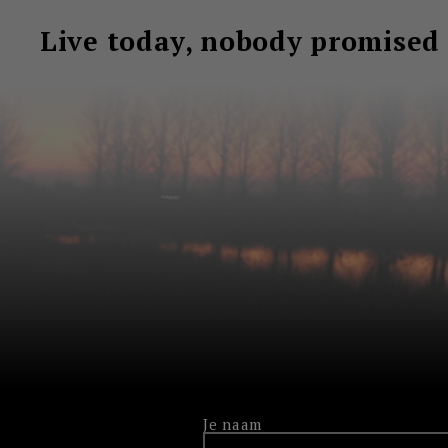
Ga
Live today, nobody promised
naar
de
inhoud
Je naam