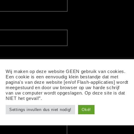
Wij maken op deze website GEEN gebruik van cookies.
Een cookie is een eenvoudig klein bestandje dat met
pagina's van deze website [en/of Flash-applicaties] wordt
meegestuurd en door uw browser op uw harde schrijf
van uw computer wordt opgeslagen. Op deze site is dat
NIET het geval!”.
Settings invullen dus niet nodig!
Oké!