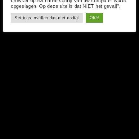
browser op uw harde schrijf van uw computer wordt
opgeslagen. Op deze site is dat NIET het geval!”.
Settings invullen dus niet nodig!
Oké!