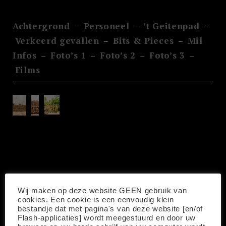
Achtergrond
–
Personeel
–
’t Geitenpad
–
Verkeerd gevallen
–
Bits & Pieces
–
Mil
Infos
–
Foto’s 1
–
Foto’s 2
–
Foto’s 3
–
Films
Zoek
naar:
ZOEKEN
Wij maken op deze website GEEN gebruik van
cookies. Een cookie is een eenvoudig klein
bestandje dat met pagina's van deze website [en/of
Flash-applicaties] wordt meegestuurd en door uw