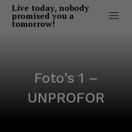
Ga
Live today, nobody
naar
promised you a
de
tomorrow!
ME
inhoud
Foto’s 1 –
UNPROFOR